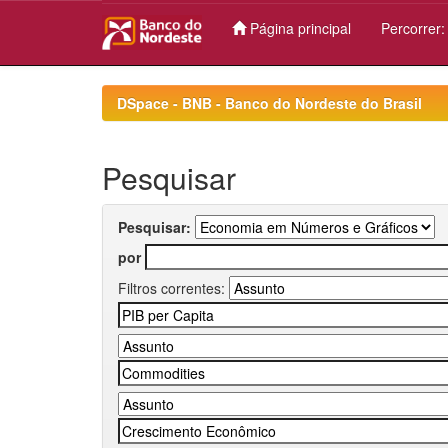
Página principal
Percorrer
Skip
navigation
DSpace - BNB - Banco do Nordeste do Brasil
Pesquisar
Pesquisar:
por
Filtros correntes: