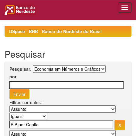
Skip
navigation
DSpace - BNB - Banco do Nordeste do Brasil
Pesquisar
Pesquisar:
por
Filtros correntes: