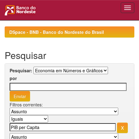
Skip
navigation
DSpace - BNB - Banco do Nordeste do Brasil
Pesquisar
Pesquisar:
por
Filtros correntes: