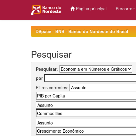
Página principal
Percorrer
Skip
navigation
DSpace - BNB - Banco do Nordeste do Brasil
Pesquisar
Pesquisar:
por
Filtros correntes: