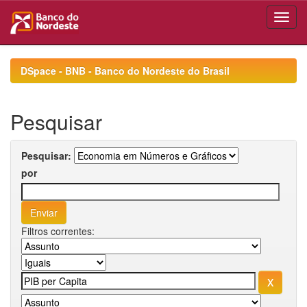
Skip
navigation
DSpace - BNB - Banco do Nordeste do Brasil
Pesquisar
Pesquisar:
por
Filtros correntes: