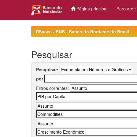
Página principal
Percorrer
Skip
navigation
DSpace - BNB - Banco do Nordeste do Brasil
Pesquisar
Pesquisar:
por
Filtros correntes: