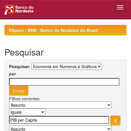
Skip
navigation
DSpace - BNB - Banco do Nordeste do Brasil
Pesquisar
Pesquisar:
por
Filtros correntes: