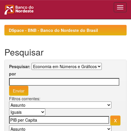
Skip
navigation
DSpace - BNB - Banco do Nordeste do Brasil
Pesquisar
Pesquisar:
por
Filtros correntes: