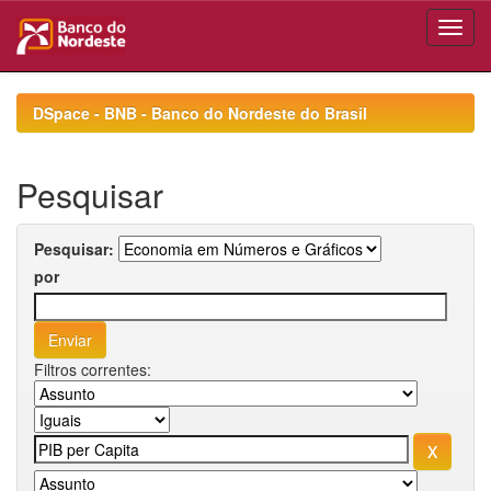
Skip
navigation
DSpace - BNB - Banco do Nordeste do Brasil
Pesquisar
Pesquisar:
por
Filtros correntes: