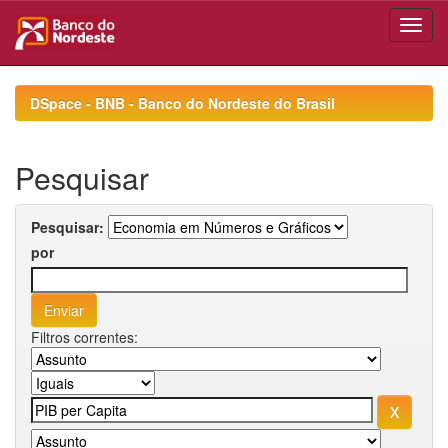
Skip
navigation
DSpace - BNB - Banco do Nordeste do Brasil
Pesquisar
Pesquisar:
por
Filtros correntes: