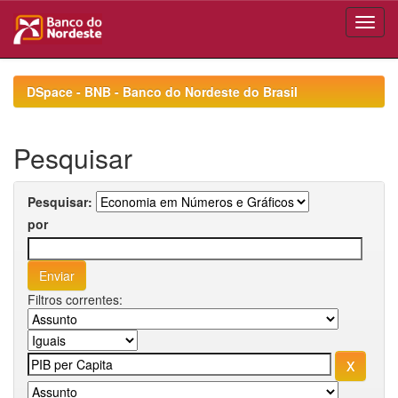
Skip
navigation
DSpace - BNB - Banco do Nordeste do Brasil
Pesquisar
Pesquisar:
por
Filtros correntes: