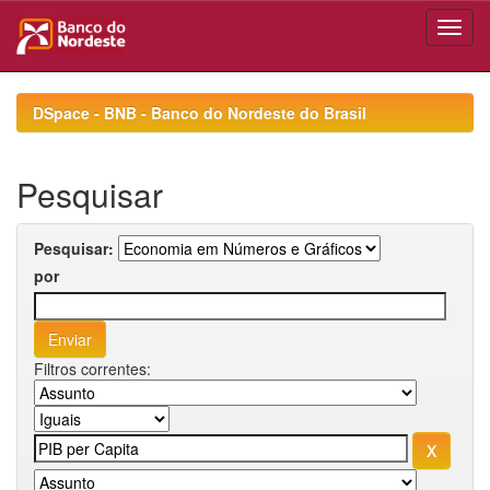
Skip
navigation
DSpace - BNB - Banco do Nordeste do Brasil
Pesquisar
Pesquisar:
por
Filtros correntes: