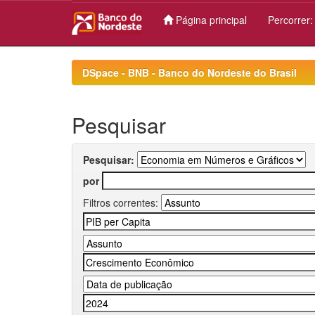
Página principal
Percorrer
Skip
navigation
DSpace - BNB - Banco do Nordeste do Brasil
Pesquisar
Pesquisar:
por
Filtros correntes: