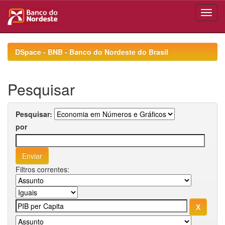
Skip
navigation
DSpace - BNB - Banco do Nordeste do Brasil
Pesquisar
Pesquisar:
por
Filtros correntes: