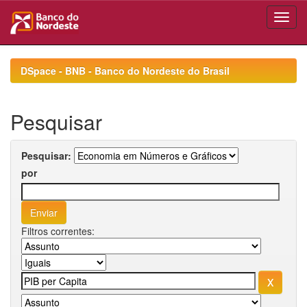
Skip
navigation
DSpace - BNB - Banco do Nordeste do Brasil
Pesquisar
Pesquisar:
por
Filtros correntes: