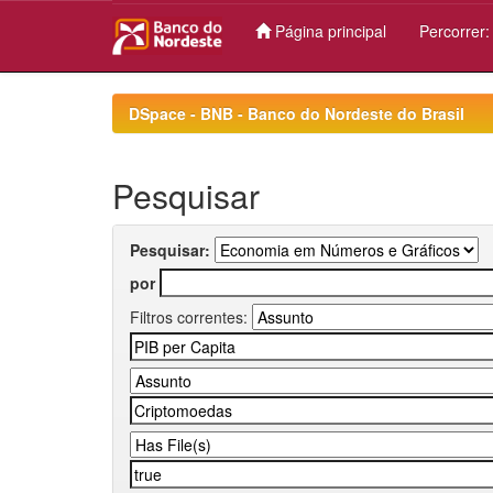
Página principal
Percorrer
Skip
navigation
DSpace - BNB - Banco do Nordeste do Brasil
Pesquisar
Pesquisar:
por
Filtros correntes: