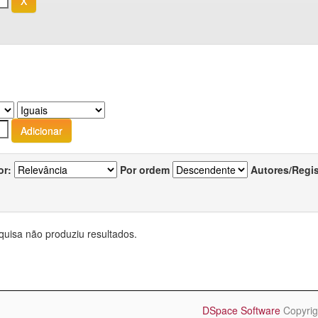
or:
Por ordem
Autores/Regi
quisa não produziu resultados.
DSpace Software
Copyrig