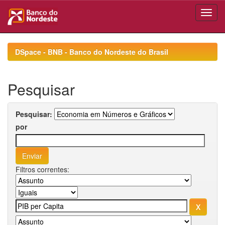
Skip
navigation
DSpace - BNB - Banco do Nordeste do Brasil
Pesquisar
Pesquisar:
por
Filtros correntes: