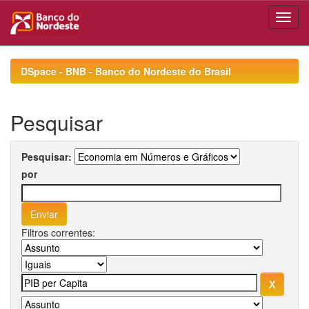
Skip
navigation
DSpace - BNB - Banco do Nordeste do Brasil
Pesquisar
Pesquisar:
por
Filtros correntes: