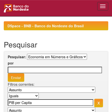
Skip
navigation
DSpace - BNB - Banco do Nordeste do Brasil
Pesquisar
Pesquisar:
por
Filtros correntes: