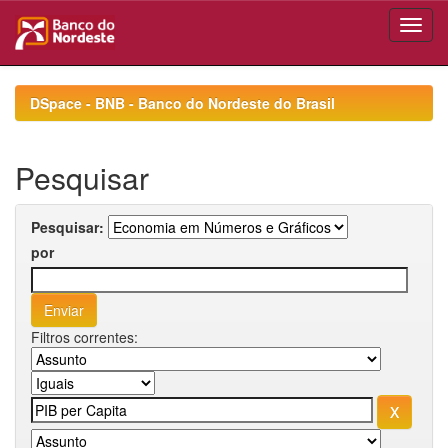
Skip
navigation
DSpace - BNB - Banco do Nordeste do Brasil
Pesquisar
Pesquisar:
por
Filtros correntes: