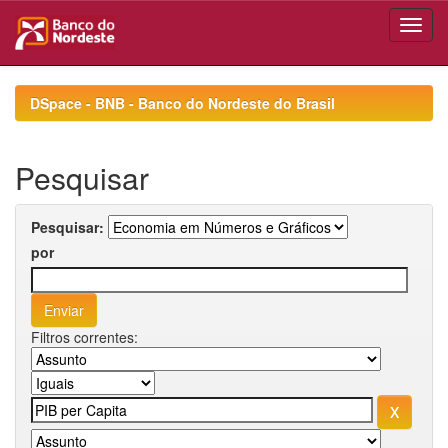
Skip
navigation
DSpace - BNB - Banco do Nordeste do Brasil
Pesquisar
Pesquisar:
por
Filtros correntes: