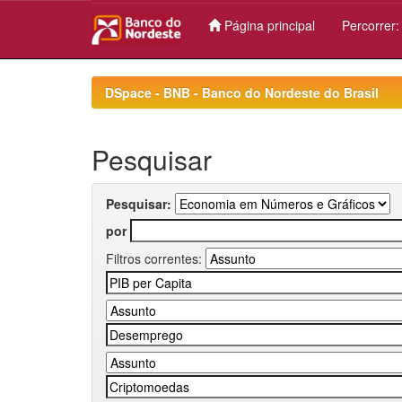
Página principal
Percorrer
Skip
navigation
DSpace - BNB - Banco do Nordeste do Brasil
Pesquisar
Pesquisar:
por
Filtros correntes: