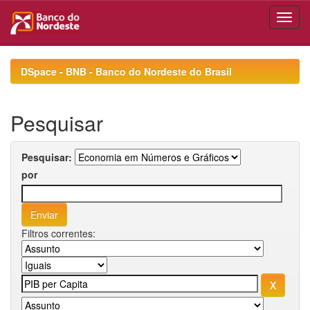
Skip
navigation
DSpace - BNB - Banco do Nordeste do Brasil
Pesquisar
Pesquisar:
por
Filtros correntes: