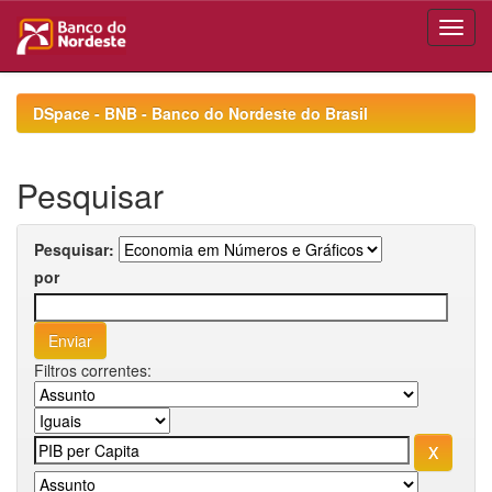
Skip
navigation
DSpace - BNB - Banco do Nordeste do Brasil
Pesquisar
Pesquisar:
por
Filtros correntes: