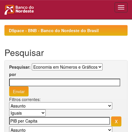
Skip
navigation
DSpace - BNB - Banco do Nordeste do Brasil
Pesquisar
Pesquisar:
por
Filtros correntes: