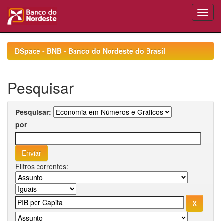
Skip
navigation
DSpace - BNB - Banco do Nordeste do Brasil
Pesquisar
Pesquisar:
por
Filtros correntes: