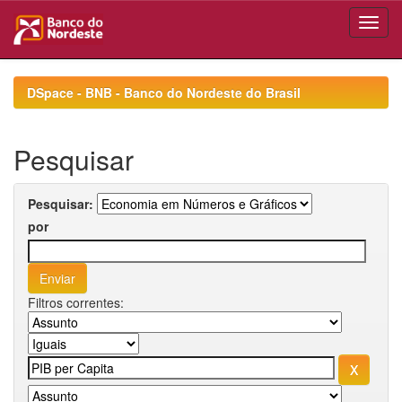
Skip
navigation
DSpace - BNB - Banco do Nordeste do Brasil
Pesquisar
Pesquisar:
por
Filtros correntes: