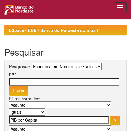
Skip
navigation
DSpace - BNB - Banco do Nordeste do Brasil
Pesquisar
Pesquisar:
por
Filtros correntes: