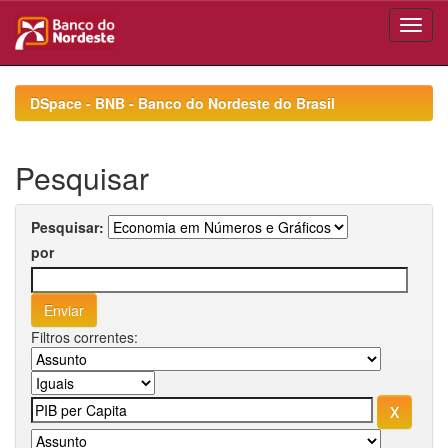
Skip
navigation
DSpace - BNB - Banco do Nordeste do Brasil
Pesquisar
Pesquisar:
por
Filtros correntes: