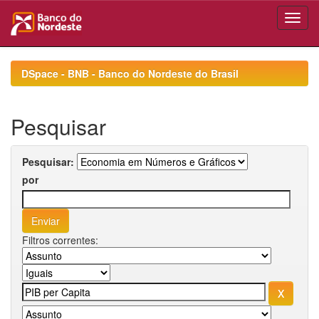
Skip
navigation
DSpace - BNB - Banco do Nordeste do Brasil
Pesquisar
Pesquisar:
por
Filtros correntes: