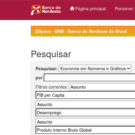
Página principal
Percorrer
Skip
navigation
DSpace - BNB - Banco do Nordeste do Brasil
Pesquisar
Pesquisar:
por
Filtros correntes: