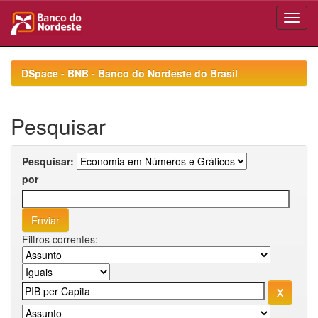
Skip
navigation
DSpace - BNB - Banco do Nordeste do Brasil
Pesquisar
Pesquisar:
por
Filtros correntes: