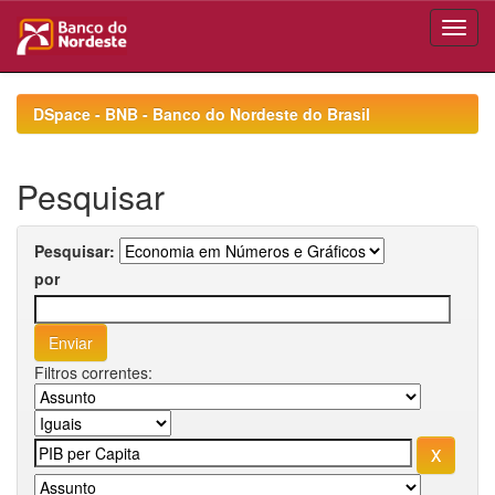
Skip
navigation
DSpace - BNB - Banco do Nordeste do Brasil
Pesquisar
Pesquisar:
por
Filtros correntes: