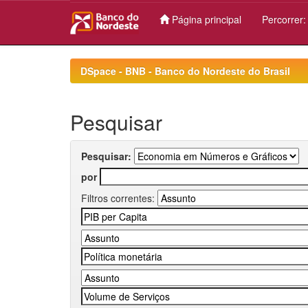
Página principal
Percorrer
Skip
navigation
DSpace - BNB - Banco do Nordeste do Brasil
Pesquisar
Pesquisar:
por
Filtros correntes: