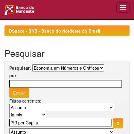
Skip
navigation
DSpace - BNB - Banco do Nordeste do Brasil
Pesquisar
Pesquisar:
por
Filtros correntes: