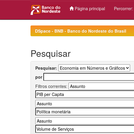
Página principal
Percorrer
Skip
navigation
DSpace - BNB - Banco do Nordeste do Brasil
Pesquisar
Pesquisar:
por
Filtros correntes: