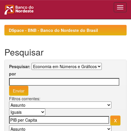
Skip
navigation
DSpace - BNB - Banco do Nordeste do Brasil
Pesquisar
Pesquisar:
por
Filtros correntes: