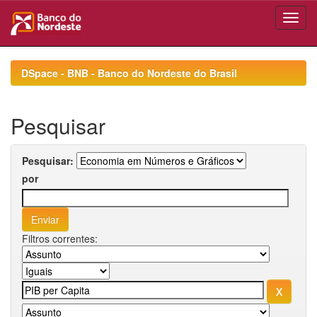
Skip
navigation
DSpace - BNB - Banco do Nordeste do Brasil
Pesquisar
Pesquisar:
por
Filtros correntes: