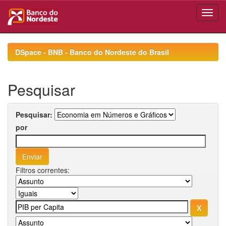
Skip
navigation
DSpace - BNB - Banco do Nordeste do Brasil
Pesquisar
Pesquisar:
por
Filtros correntes: