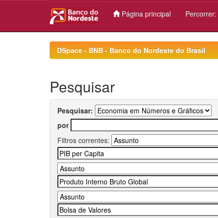
Página principal
Percorrer
Skip
navigation
DSpace - BNB - Banco do Nordeste do Brasil
Pesquisar
Pesquisar:
por
Filtros correntes: