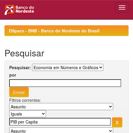
Skip
navigation
DSpace - BNB - Banco do Nordeste do Brasil
Pesquisar
Pesquisar:
por
Filtros correntes: