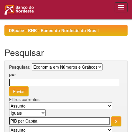
Skip
navigation
DSpace - BNB - Banco do Nordeste do Brasil
Pesquisar
Pesquisar:
por
Filtros correntes: