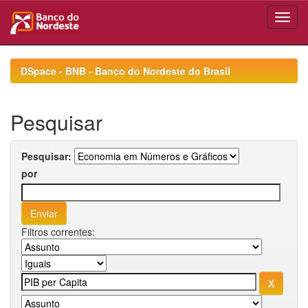
Skip
navigation
DSpace - BNB - Banco do Nordeste do Brasil
Pesquisar
Pesquisar:
por
Filtros correntes: