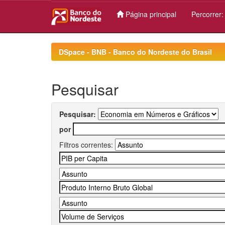
Página principal
Percorrer
Skip
navigation
DSpace - BNB - Banco do Nordeste do Brasil
Pesquisar
Pesquisar:
por
Filtros correntes: