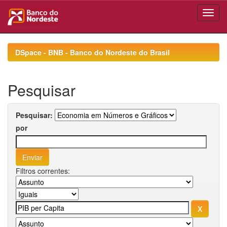
Skip
navigation
DSpace - BNB - Banco do Nordeste do Brasil
Pesquisar
Pesquisar:
por
Filtros correntes: