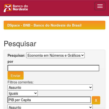
Skip
navigation
DSpace - BNB - Banco do Nordeste do Brasil
Pesquisar
Pesquisar:
por
Filtros correntes: