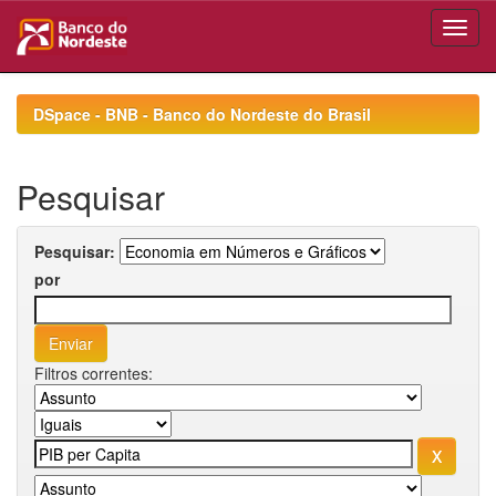
Skip
navigation
DSpace - BNB - Banco do Nordeste do Brasil
Pesquisar
Pesquisar:
por
Filtros correntes: