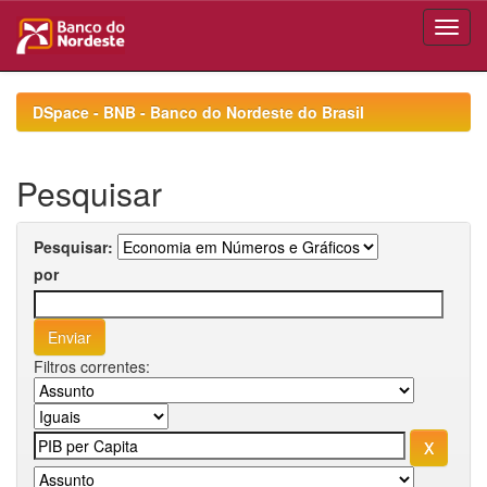
Skip
navigation
DSpace - BNB - Banco do Nordeste do Brasil
Pesquisar
Pesquisar:
por
Filtros correntes: