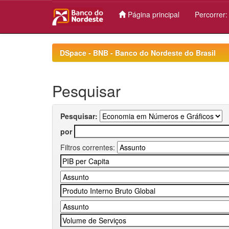
Página principal
Percorrer
Skip
navigation
DSpace - BNB - Banco do Nordeste do Brasil
Pesquisar
Pesquisar:
por
Filtros correntes: