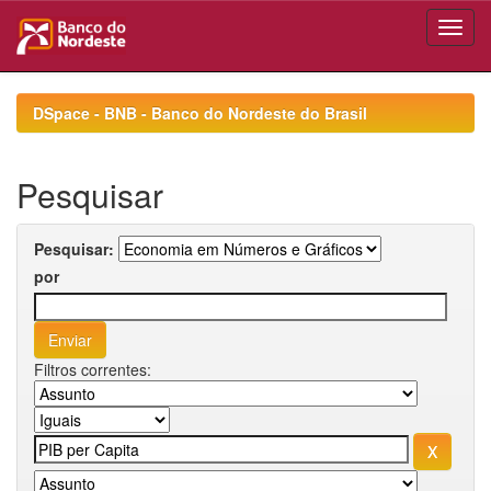
Skip
navigation
DSpace - BNB - Banco do Nordeste do Brasil
Pesquisar
Pesquisar:
por
Filtros correntes: